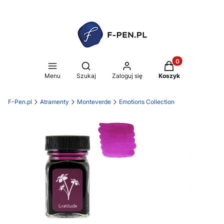
Produkty w koszy
Otwórz wyszukiwarkę
Menu
Szukaj
Zaloguj się
Koszyk
F-Pen.pl
Atramenty
Monteverde
Emotions Collection