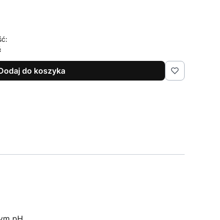
ść:
ć
Dodaj do koszyka
nym pH.