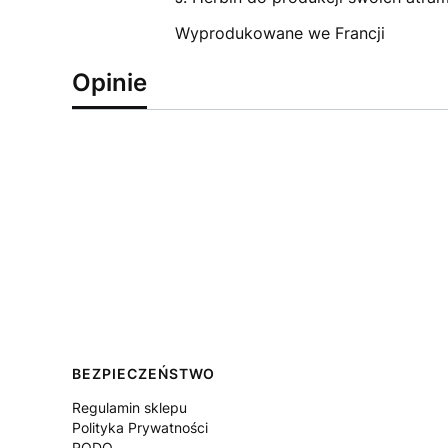
Wyprodukowane we Francji
Opinie
Linki w stopce
BEZPIECZEŃSTWO
Regulamin sklepu
Polityka Prywatności
RODO