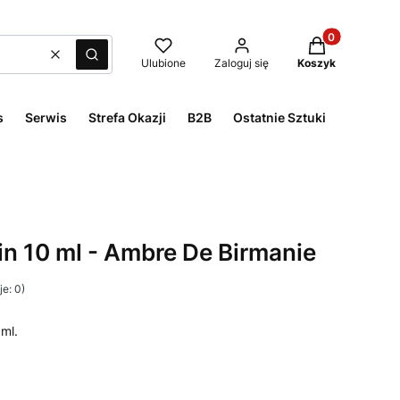
Produkty w kos
Wyczyść
Szukaj
Ulubione
Zaloguj się
Koszyk
s
Serwis
Strefa Okazji
B2B
Ostatnie Sztuki
in 10 ml - Ambre De Birmanie
e: 0)
ml.