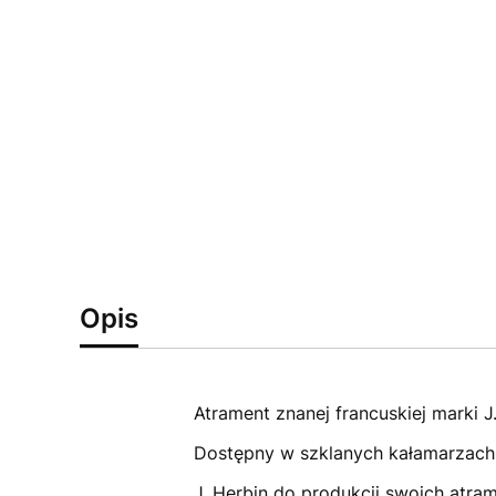
Opis
Atrament znanej francuskiej marki J
Dostępny w szklanych kałamarzach 
J. Herbin do produkcji swoich atr