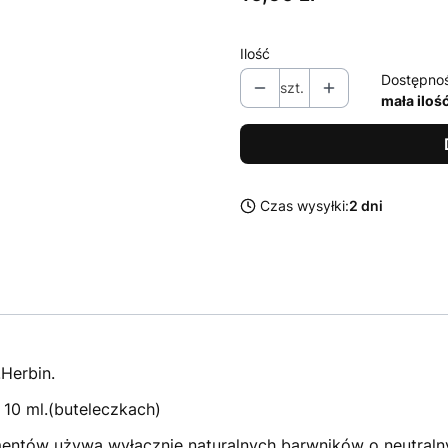
Ilość
Dostępno
szt.
mała iloś
Czas wysyłki:
2 dni
.Herbin.
10 ml.(buteleczkach)
amentów używa wyłącznie naturalnych barwników o neutral