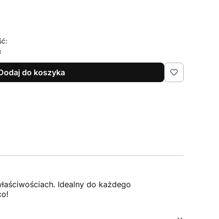
ść:
ć
Dodaj do koszyka
właściwościach. Idealny do każdego
co!