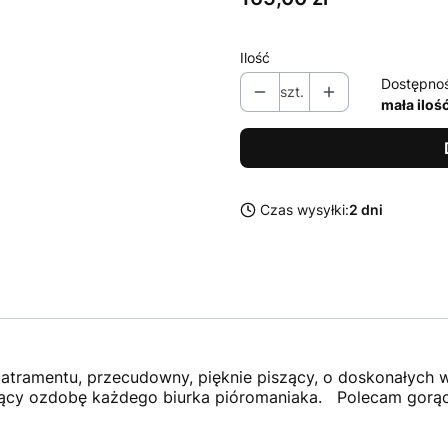
Ilość
Dostępno
szt.
mała iloś
Czas wysyłki:
2 dni
 atramentu, przecudowny, pięknie piszący, o doskonałych 
wiący ozdobę każdego biurka pióromaniaka. Polecam gorą