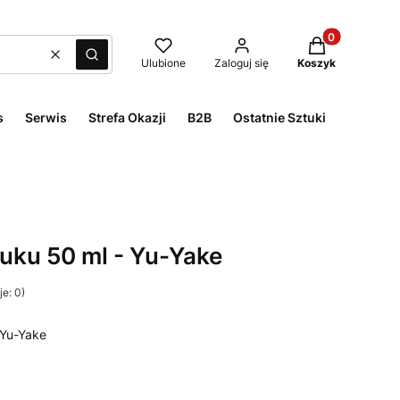
Produkty w kos
Wyczyść
Szukaj
Ulubione
Zaloguj się
Koszyk
s
Serwis
Strefa Okazji
B2B
Ostatnie Sztuki
zuku 50 ml - Yu-Yake
e: 0)
 Yu-Yake