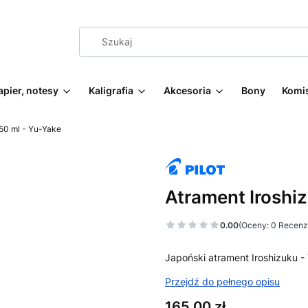
apier, notesy
Kaligrafia
Akcesoria
Bony
Komi
 50 ml - Yu-Yake
Atrament Iroshi
0.00
(Oceny: 0 Recenzj
Japoński atrament Iroshizuku -
Przejdź do pełnego opisu
Cena
165,00 zł