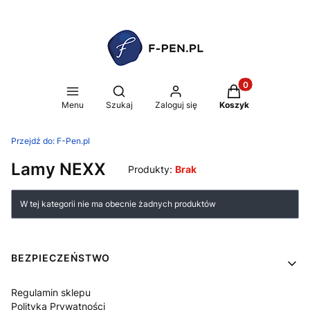
Produkty w koszy
Otwórz wyszukiwarkę
Menu
Szukaj
Zaloguj się
Koszyk
Przejdź do:
F-Pen.pl
Lamy NEXX
Produkty:
Brak
Lista produktów
W tej kategorii nie ma obecnie żadnych produktów
Linki w stopce
BEZPIECZEŃSTWO
Regulamin sklepu
Polityka Prywatności