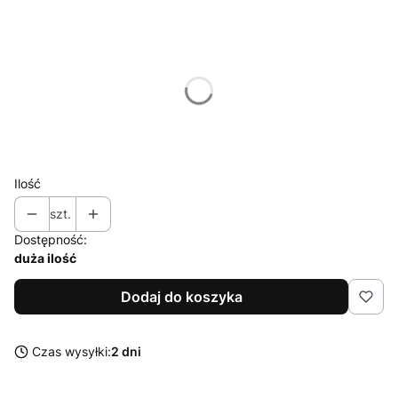
Wybierz wariant produktu:
Poszczególne warianty mogą różnić się ceną
*
Pojemność
Wybierz
Ilość
szt.
Dostępność:
duża ilość
Dodaj do koszyka
Czas wysyłki:
2 dni