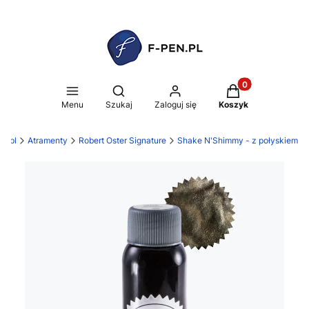
Produkty w koszy
Otwórz wyszukiwarkę
Menu
Szukaj
Zaloguj się
Koszyk
n.pl
Atramenty
Robert Oster Signature
Shake N'Shimmy - z połyskiem