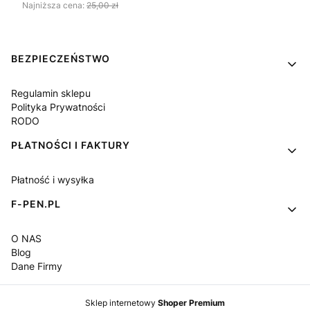
Najniższa cena:
25,00 zł
Linki w stopce
BEZPIECZEŃSTWO
Regulamin sklepu
Polityka Prywatności
RODO
PŁATNOŚCI I FAKTURY
Płatność i wysyłka
F-PEN.PL
O NAS
Blog
Dane Firmy
Sklep internetowy
Shoper Premium