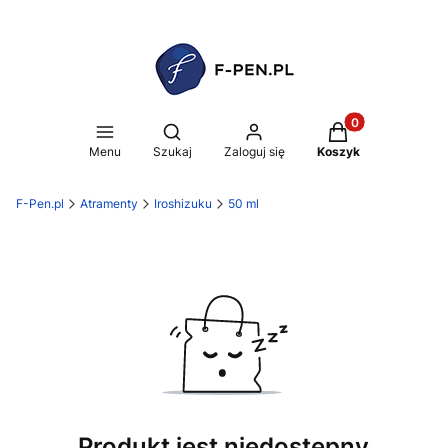
Produkty w koszy
Otwórz wyszukiwarkę
Menu
Szukaj
Zaloguj się
Koszyk
F-Pen.pl
Atramenty
Iroshizuku
50 ml
Produkt jest niedostępny